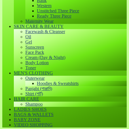
Batik
Western
Unstitched Three Piece
Ready Three Piece
Maternity Wear
SKIN CARE & BEAUTY
Facewash & Cleanser
Oil
Gel
Sunscreen
Face Pack
Cream (Day & Night)
Body Lotion
Toner
MEN'S CLOTHING
Outerwear
Hoodies & Sweatshirts
Panjabi (পাঞ্জাবি)
Shirt (শার্ট)
HAIR CARE
Shampoo
LADIES SHOES
BAGS & WALLETS
BABY ZONE
VIDEO SHOPPING