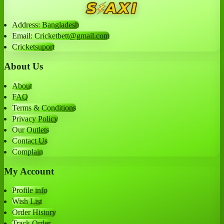
Address: Bangladesh
Email: Cricketbett@gmail.com
Cricketsuport
About Us
About
FAQ
Terms & Conditions
Privacy Policy
Our Outlets
Contact Us
Complain
My Account
Profile info
Wish List
Order History
Track Order