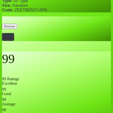
Type:
All Type
Size:
Random
Code:
ZEETBEN77 APK
Review
99
99 Ratings
Excellent
99
Good
99
Average
99