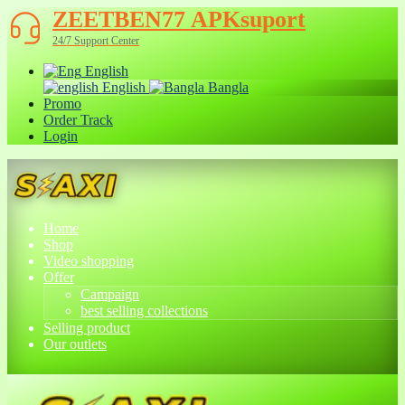
ZEETBEN77 APKsuport
24/7 Support Center
English
English
Bangla
Promo
Order Track
Login
Home
Shop
Video shopping
Offer
Campaign
best selling collections
Selling product
Our outlets