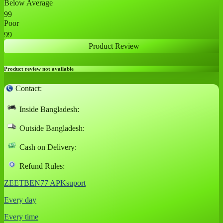
Below Average
99
Poor
99
Product Review
Product review not available
Contact:
Inside Bangladesh:
Outside Bangladesh:
Cash on Delivery:
Refund Rules:
ZEETBEN77 APKsuport
Every day
Every time