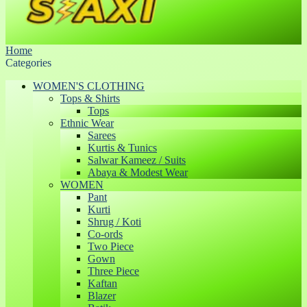
Home
Categories
WOMEN'S CLOTHING
Tops & Shirts
Tops
Ethnic Wear
Sarees
Kurtis & Tunics
Salwar Kameez / Suits
Abaya & Modest Wear
WOMEN
Pant
Kurti
Shrug / Koti
Co-ords
Two Piece
Gown
Three Piece
Kaftan
Blazer