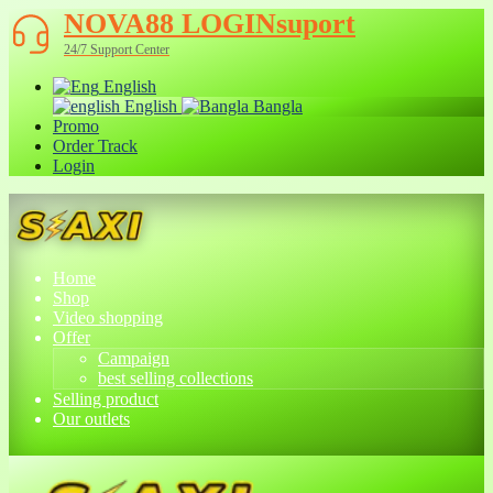
NOVA88 LOGINsuport
24/7 Support Center
English
English
Bangla
Promo
Order Track
Login
Home
Shop
Video shopping
Offer
Campaign
best selling collections
Selling product
Our outlets