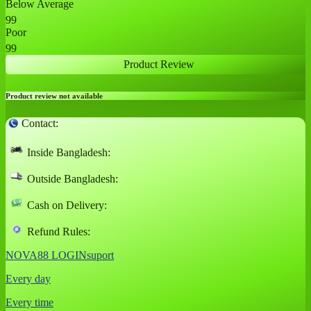
Below Average
99
Poor
99
Product Review
Product review not available
Contact:
Inside Bangladesh:
Outside Bangladesh:
Cash on Delivery:
Refund Rules:
NOVA88 LOGINsuport
Every day
Every time