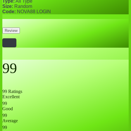
Type:
All Type
Size:
Random
Code:
NOVA88 LOGIN
Review
99
99 Ratings
Excellent
99
Good
99
Average
99