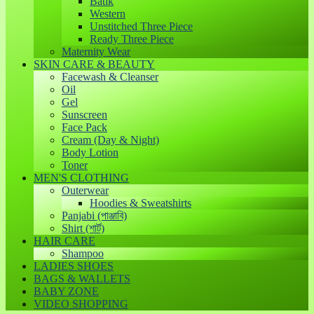
Batik
Western
Unstitched Three Piece
Ready Three Piece
Maternity Wear
SKIN CARE & BEAUTY
Facewash & Cleanser
Oil
Gel
Sunscreen
Face Pack
Cream (Day & Night)
Body Lotion
Toner
MEN'S CLOTHING
Outerwear
Hoodies & Sweatshirts
Panjabi (পাঞ্জাবি)
Shirt (শার্ট)
HAIR CARE
Shampoo
LADIES SHOES
BAGS & WALLETS
BABY ZONE
VIDEO SHOPPING