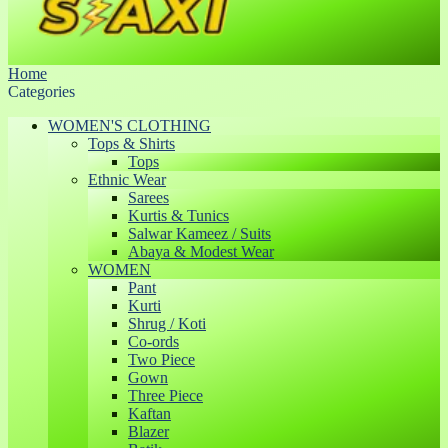
Home
Categories
WOMEN'S CLOTHING
Tops & Shirts
Tops
Ethnic Wear
Sarees
Kurtis & Tunics
Salwar Kameez / Suits
Abaya & Modest Wear
WOMEN
Pant
Kurti
Shrug / Koti
Co-ords
Two Piece
Gown
Three Piece
Kaftan
Blazer