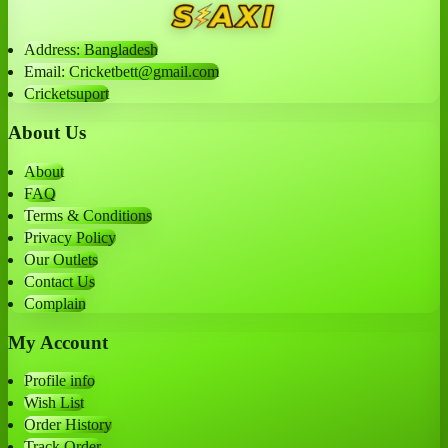
Address: Bangladesh
Email: Cricketbett@gmail.com
Cricketsuport
About Us
About
FAQ
Terms & Conditions
Privacy Policy
Our Outlets
Contact Us
Complain
My Account
Profile info
Wish List
Order History
Track Order