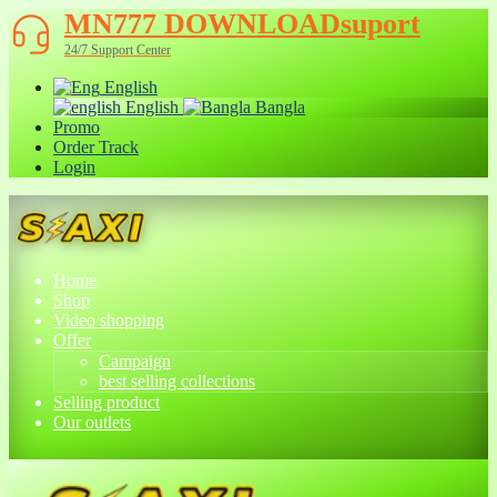
MN777 DOWNLOADsuport
24/7 Support Center
English
English
Bangla
Promo
Order Track
Login
Home
Shop
Video shopping
Offer
Campaign
best selling collections
Selling product
Our outlets