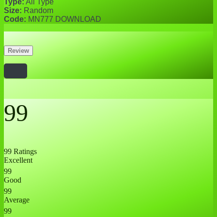
Type:
All Type
Size:
Random
Code:
MN777 DOWNLOAD
Review
99
99 Ratings
Excellent
99
Good
99
Average
99