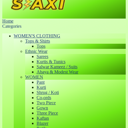
Home
Categories
WOMEN'S CLOTHING
Tops & Shirts
Tops
Ethnic Wear
Sarees
Kurtis & Tunics
Salwar Kameez / Suits
Abaya & Modest Wear
WOMEN
Pant
Kurti
Shrug / Koti
Co-ords
Two Piece
Gown
Three Piece
Kaftan
Blazer