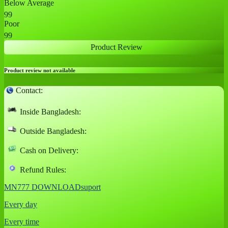
Below Average
99
Poor
99
Product Review
Product review not available
Contact:
Inside Bangladesh:
Outside Bangladesh:
Cash on Delivery:
Refund Rules:
MN777 DOWNLOADsuport
Every day
Every time