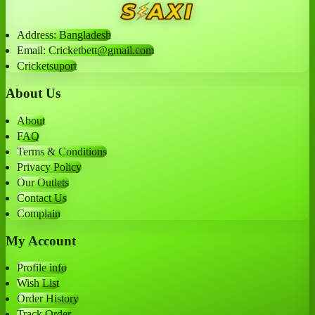
Address: Bangladesh
Email: Cricketbett@gmail.com
Cricketsuport
About Us
About
FAQ
Terms & Conditions
Privacy Policy
Our Outlets
Contact Us
Complain
My Account
Profile info
Wish List
Order History
Track Order