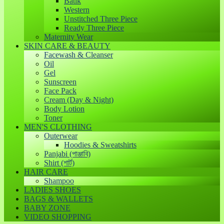
Batik
Western
Unstitched Three Piece
Ready Three Piece
Maternity Wear
SKIN CARE & BEAUTY
Facewash & Cleanser
Oil
Gel
Sunscreen
Face Pack
Cream (Day & Night)
Body Lotion
Toner
MEN'S CLOTHING
Outerwear
Hoodies & Sweatshirts
Panjabi (পাঞ্জাবি)
Shirt (শার্ট)
HAIR CARE
Shampoo
LADIES SHOES
BAGS & WALLETS
BABY ZONE
VIDEO SHOPPING