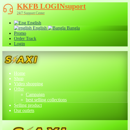
KKFB LOGINsuport
24/7 Support Center
English
English
Bangla
Promo
Order Track
Login
Home
Shop
Video shopping
Offer
Campaign
best selling collections
Selling product
Our outlets