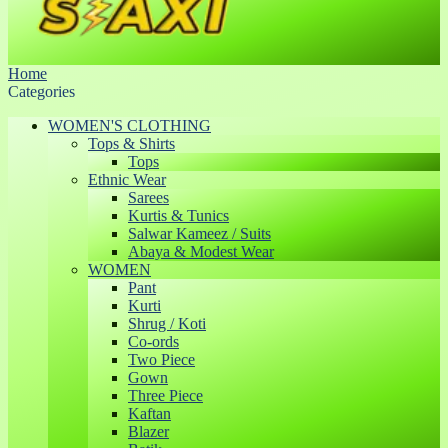
Home
Categories
WOMEN'S CLOTHING
Tops & Shirts
Tops
Ethnic Wear
Sarees
Kurtis & Tunics
Salwar Kameez / Suits
Abaya & Modest Wear
WOMEN
Pant
Kurti
Shrug / Koti
Co-ords
Two Piece
Gown
Three Piece
Kaftan
Blazer