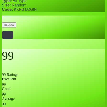
Type:
All Type
Size:
Random
Code:
KKFB LOGIN
Review
99
99 Ratings
Excellent
99
Good
99
Average
99