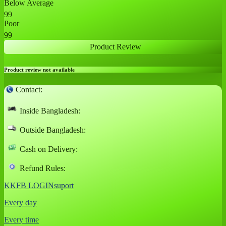
Below Average
99
Poor
99
Product Review
Product review not available
Contact:
Inside Bangladesh:
Outside Bangladesh:
Cash on Delivery:
Refund Rules:
KKFB LOGINsuport
Every day
Every time