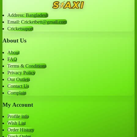
Address: Bangladesh
Email: Cricketbett@gmail.com
Cricketsuport
About Us
About
FAQ
Terms & Conditions
Privacy Policy
Our Outlets
Contact Us
Complain
My Account
Profile info
Wish List
Order History
Track Order