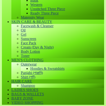
Batik
Western
Unstitched Three Piece
Ready Three Piece
Maternity Wear
SKIN CARE & BEAUTY
Facewash & Cleanser
Oil
Gel
Sunscreen
Face Pack
Cream (Day & Night)
Body Lotion
Toner
MEN'S CLOTHING
Outerwear
Hoodies & Sweatshirts
Panjabi (পাঞ্জাবি)
Shirt (শার্ট)
HAIR CARE
Shampoo
LADIES SHOES
BAGS & WALLETS
BABY ZONE
VIDEO SHOPPING