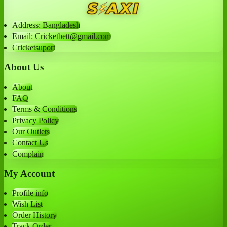
Address: Bangladesh
Email: Cricketbett@gmail.com
Cricketsuport
About Us
About
FAQ
Terms & Conditions
Privacy Policy
Our Outlets
Contact Us
Complain
My Account
Profile info
Wish List
Order History
Track Order