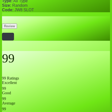
Type:
All Type
Size:
Random
Code:
JW8 SLOT
Review
99
99 Ratings
Excellent
99
Good
99
Average
99