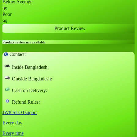
Below Average
99
Poor
99
Product Review
Product review not available
Contact:
Inside Bangladesh:
Outside Bangladesh:
Cash on Delivery:
Refund Rules:
JW8 SLOTsuport
Every day
Every time