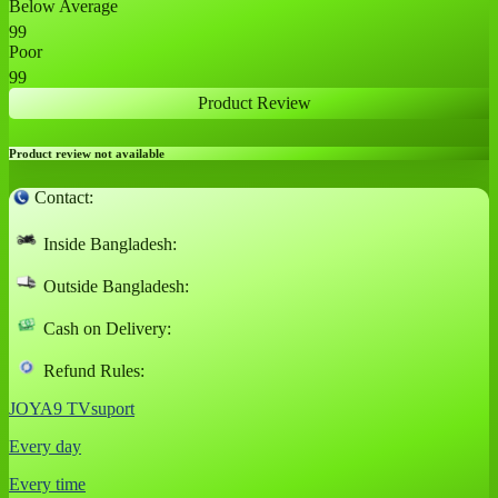
Below Average
99
Poor
99
Product Review
Product review not available
Contact:
Inside Bangladesh:
Outside Bangladesh:
Cash on Delivery:
Refund Rules:
JOYA9 TVsuport
Every day
Every time