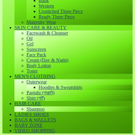
Batik
Western
Unstitched Three Piece
Ready Three Piece
Maternity Wear
SKIN CARE & BEAUTY
Facewash & Cleanser
Oil
Gel
Sunscreen
Face Pack
Cream (Day & Night)
Body Lotion
Toner
MEN'S CLOTHING
Outerwear
Hoodies & Sweatshirts
Panjabi (পাঞ্জাবি)
Shirt (শার্ট)
HAIR CARE
Shampoo
LADIES SHOES
BAGS & WALLETS
BABY ZONE
VIDEO SHOPPING