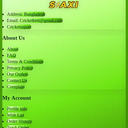
Address: Bangladesh
Email: Cricketbett@gmail.com
Cricketsuport
About Us
About
FAQ
Terms & Conditions
Privacy Policy
Our Outlets
Contact Us
Complain
My Account
Profile info
Wish List
Order History
Track Order