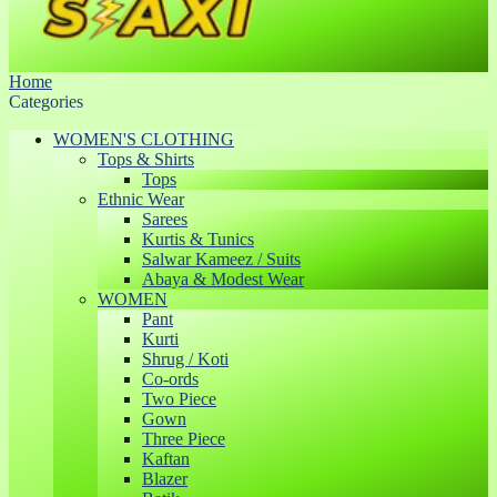
Home
Categories
WOMEN'S CLOTHING
Tops & Shirts
Tops
Ethnic Wear
Sarees
Kurtis & Tunics
Salwar Kameez / Suits
Abaya & Modest Wear
WOMEN
Pant
Kurti
Shrug / Koti
Co-ords
Two Piece
Gown
Three Piece
Kaftan
Blazer