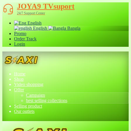
JOYA9 TVsuport
24/7 Support Center
English
English
Bangla
Promo
Order Track
Login
Home
Shop
Video shopping
Offer
Campaign
best selling collections
Selling product
Our outlets