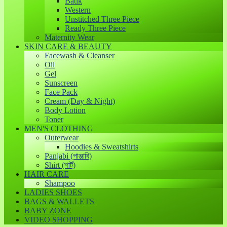
Batik
Western
Unstitched Three Piece
Ready Three Piece
Maternity Wear
SKIN CARE & BEAUTY
Facewash & Cleanser
Oil
Gel
Sunscreen
Face Pack
Cream (Day & Night)
Body Lotion
Toner
MEN'S CLOTHING
Outerwear
Hoodies & Sweatshirts
Panjabi (পাঞ্জাবি)
Shirt (শার্ট)
HAIR CARE
Shampoo
LADIES SHOES
BAGS & WALLETS
BABY ZONE
VIDEO SHOPPING