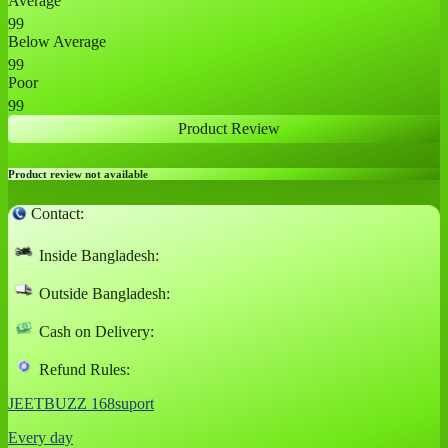
Average
99
Below Average
99
Poor
99
Product Review
Product review not available
Contact:
Inside Bangladesh:
Outside Bangladesh:
Cash on Delivery:
Refund Rules:
JEETBUZZ 168suport
Every day