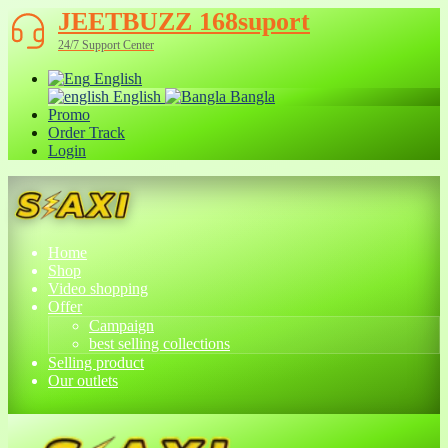
JEETBUZZ 168suport
24/7 Support Center
English
English
Bangla
Promo
Order Track
Login
Home
Shop
Video shopping
Offer
Campaign
best selling collections
Selling product
Our outlets