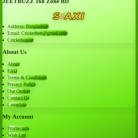
JEETBUZZ 168 Zone BD
Address: Bangladesh
Email: Cricketbett@gmail.com
Cricketsuport
About Us
About
FAQ
Terms & Conditions
Privacy Policy
Our Outlets
Contact Us
Complain
My Account
Profile info
Wish List