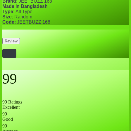
Brand:
JEETBUZZ 168
Made In Bangladesh
Type:
All Type
Size:
Random
Code:
JEETBUZZ 168
Review
99
99 Ratings
Excellent
99
Good
99