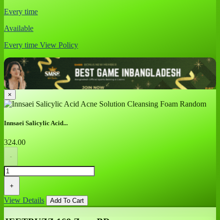
Every time
Available
Every time
View Policy
×
Innsaei Salicylic Acid...
324.00
-
+
View Details
Add To Cart