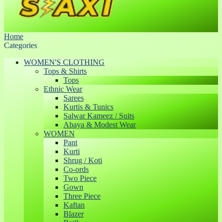
Home
Categories
WOMEN'S CLOTHING
Tops & Shirts
Tops
Ethnic Wear
Sarees
Kurtis & Tunics
Salwar Kameez / Suits
Abaya & Modest Wear
WOMEN
Pant
Kurti
Shrug / Koti
Co-ords
Two Piece
Gown
Three Piece
Kaftan
Blazer