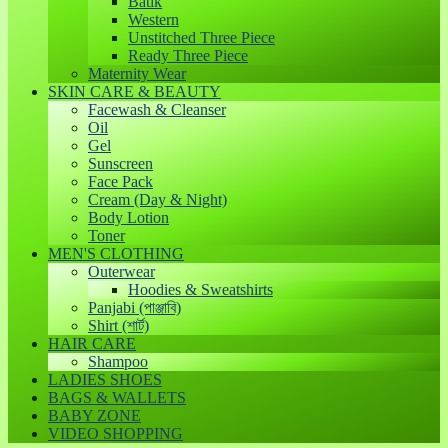
Batik
Western
Unstitched Three Piece
Ready Three Piece
Maternity Wear
SKIN CARE & BEAUTY
Facewash & Cleanser
Oil
Gel
Sunscreen
Face Pack
Cream (Day & Night)
Body Lotion
Toner
MEN'S CLOTHING
Outerwear
Hoodies & Sweatshirts
Panjabi (পাঞ্জাবি)
Shirt (শার্ট)
HAIR CARE
Shampoo
LADIES SHOES
BAGS & WALLETS
BABY ZONE
VIDEO SHOPPING