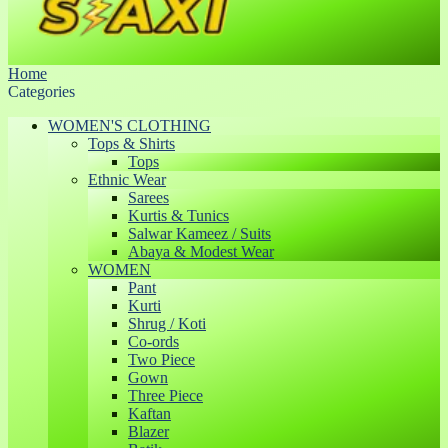
Home
Categories
WOMEN'S CLOTHING
Tops & Shirts
Tops
Ethnic Wear
Sarees
Kurtis & Tunics
Salwar Kameez / Suits
Abaya & Modest Wear
WOMEN
Pant
Kurti
Shrug / Koti
Co-ords
Two Piece
Gown
Three Piece
Kaftan
Blazer