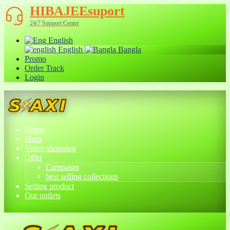
HIBAJEEsuport
24/7 Support Center
English
English
Bangla
Promo
Order Track
Login
Home
Shop
Video shopping
Offer
Campaign
best selling collections
Selling product
Our outlets