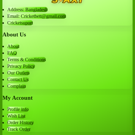
Address: Bangladesh
Email: Cricketbett@gmail.com
Cricketsuport
About Us
About
FAQ
Terms & Conditions
Privacy Policy
Our Outlets
Contact Us
Complain
My Account
Profile info
Wish List
Order History
Track Order