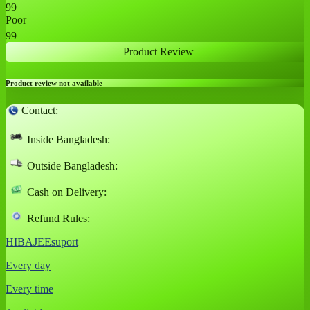
99
Poor
99
Product Review
Product review not available
Contact:
Inside Bangladesh:
Outside Bangladesh:
Cash on Delivery:
Refund Rules:
HIBAJEEsuport
Every day
Every time