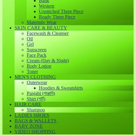
Batik
Western
Unstitched Three Piece
Ready Three Piece
Maternity Wear
SKIN CARE & BEAUTY
Facewash & Cleanser
Oil
Gel
Sunscreen
Face Pack
Cream (Day & Night)
Body Lotion
Toner
MEN'S CLOTHING
Outerwear
Hoodies & Sweatshirts
Panjabi (পাঞ্জাবি)
Shirt (শার্ট)
HAIR CARE
Shampoo
LADIES SHOES
BAGS & WALLETS
BABY ZONE
VIDEO SHOPPING