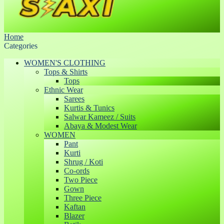
Home
Categories
WOMEN'S CLOTHING
Tops & Shirts
Tops
Ethnic Wear
Sarees
Kurtis & Tunics
Salwar Kameez / Suits
Abaya & Modest Wear
WOMEN
Pant
Kurti
Shrug / Koti
Co-ords
Two Piece
Gown
Three Piece
Kaftan
Blazer