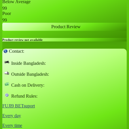
Below Average
99
Poor
99
Product Review
Product review not available
Contact:
Inside Bangladesh:
Outside Bangladesh:
Cash on Delivery:
Refund Rules:
FUJI9 BETsuport
Every day
Every time