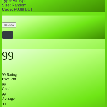
Type:
All Type
Size:
Random
Code:
FUJI9 BET
Review
99
99 Ratings
Excellent
99
Good
99
Average
99