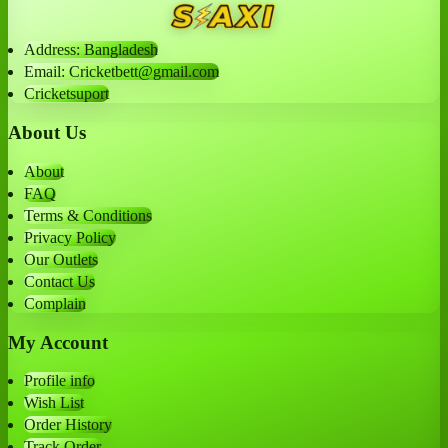
Address: Bangladesh
Email: Cricketbett@gmail.com
Cricketsuport
About Us
About
FAQ
Terms & Conditions
Privacy Policy
Our Outlets
Contact Us
Complain
My Account
Profile info
Wish List
Order History
Track Order