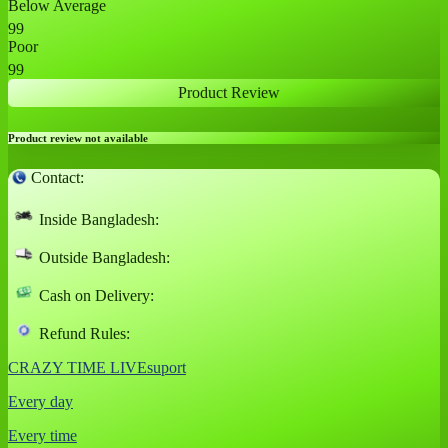
Below Average
99
Poor
99
Product Review
Product review not available
Contact:
Inside Bangladesh:
Outside Bangladesh:
Cash on Delivery:
Refund Rules:
CRAZY TIME LIVEsuport
Every day
Every time