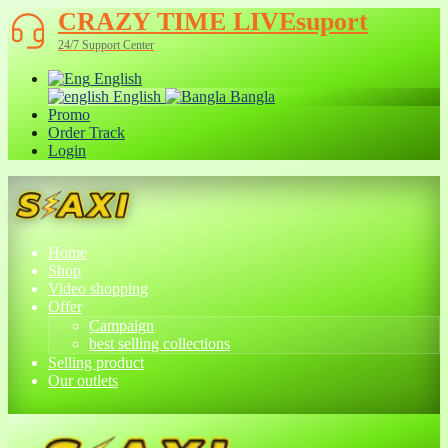
CRAZY TIME LIVEsuport
24/7 Support Center
English
English
Bangla
Promo
Order Track
Login
Home
Shop
Video shopping
Offer
Campaign
best selling collections
Selling product
Our outlets