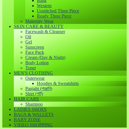
Batik
Western
Unstitched Three Piece
Ready Three Piece
Maternity Wear
SKIN CARE & BEAUTY
Facewash & Cleanser
Oil
Gel
Sunscreen
Face Pack
Cream (Day & Night)
Body Lotion
Toner
MEN'S CLOTHING
Outerwear
Hoodies & Sweatshirts
Panjabi (পাঞ্জাবি)
Shirt (শার্ট)
HAIR CARE
Shampoo
LADIES SHOES
BAGS & WALLETS
BABY ZONE
VIDEO SHOPPING