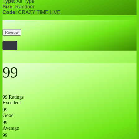
Type:
All Type
Size:
Random
Code:
CRAZY TIME LIVE
Review
99
99 Ratings
Excellent
99
Good
99
Average
99