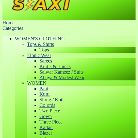
Home
Categories
WOMEN'S CLOTHING
Tops & Shirts
Tops
Ethnic Wear
Sarees
Kurtis & Tunics
Salwar Kameez / Suits
Abaya & Modest Wear
WOMEN
Pant
Kurti
Shrug / Koti
Co-ords
Two Piece
Gown
Three Piece
Kaftan
Blazer