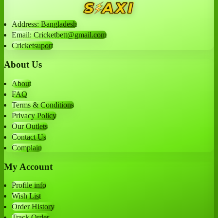
Address: Bangladesh
Email: Cricketbett@gmail.com
Cricketsuport
About Us
About
FAQ
Terms & Conditions
Privacy Policy
Our Outlets
Contact Us
Complain
My Account
Profile info
Wish List
Order History
Track Order