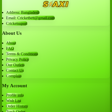
Address: Bangladesh
Email: Cricketbett@gmail.com
Cricketsuport
About Us
About
FAQ
Terms & Conditions
Privacy Policy
Our Outlets
Contact Us
Complain
My Account
Profile info
Wish List
Order History
Track Order