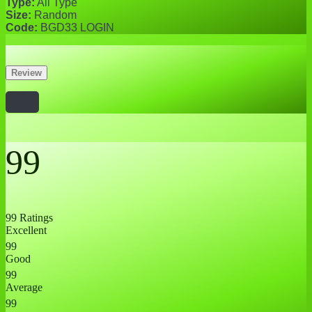
Type:
All Type
Size:
Random
Code:
BGD33 LOGIN
Review
99
99 Ratings
Excellent
99
Good
99
Average
99