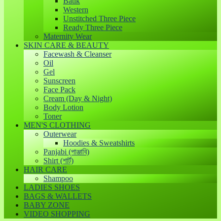
Batik
Western
Unstitched Three Piece
Ready Three Piece
Maternity Wear
SKIN CARE & BEAUTY
Facewash & Cleanser
Oil
Gel
Sunscreen
Face Pack
Cream (Day & Night)
Body Lotion
Toner
MEN'S CLOTHING
Outerwear
Hoodies & Sweatshirts
Panjabi (পাঞ্জাবি)
Shirt (শার্ট)
HAIR CARE
Shampoo
LADIES SHOES
BAGS & WALLETS
BABY ZONE
VIDEO SHOPPING