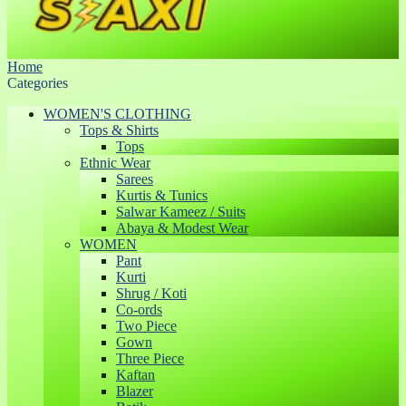
Home
Categories
WOMEN'S CLOTHING
Tops & Shirts
Tops
Ethnic Wear
Sarees
Kurtis & Tunics
Salwar Kameez / Suits
Abaya & Modest Wear
WOMEN
Pant
Kurti
Shrug / Koti
Co-ords
Two Piece
Gown
Three Piece
Kaftan
Blazer