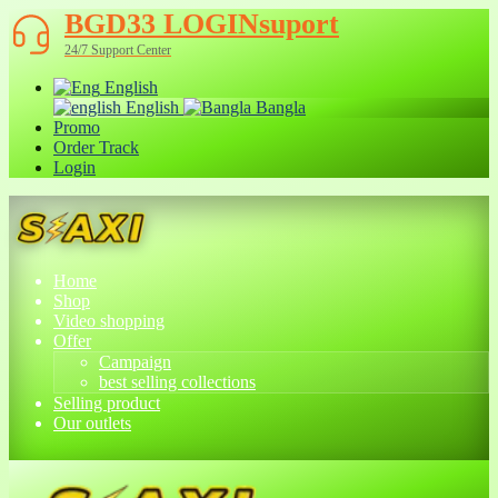
BGD33 LOGINsuport
24/7 Support Center
English
English
Bangla
Promo
Order Track
Login
Home
Shop
Video shopping
Offer
Campaign
best selling collections
Selling product
Our outlets