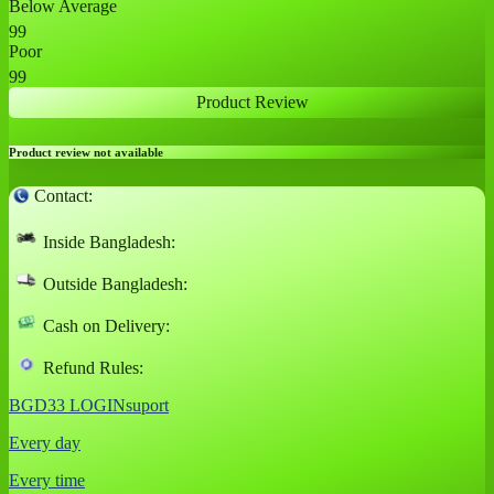
Below Average
99
Poor
99
Product Review
Product review not available
Contact:
Inside Bangladesh:
Outside Bangladesh:
Cash on Delivery:
Refund Rules:
BGD33 LOGINsuport
Every day
Every time