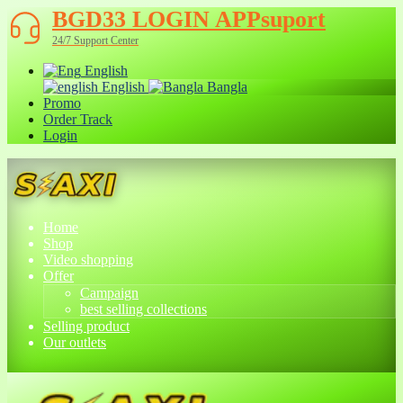
BGD33 LOGIN APPsuport
24/7 Support Center
English
English
Bangla
Promo
Order Track
Login
Home
Shop
Video shopping
Offer
Campaign
best selling collections
Selling product
Our outlets