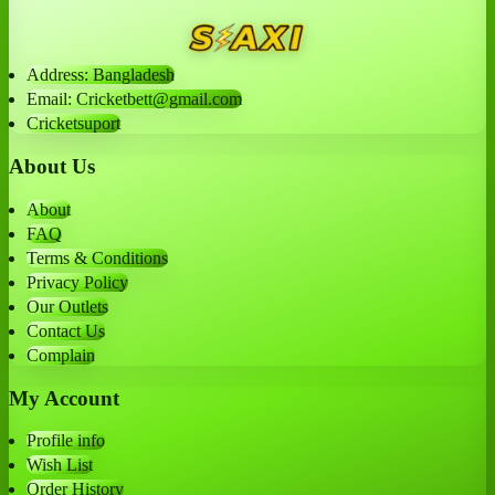
Address: Bangladesh
Email: Cricketbett@gmail.com
Cricketsuport
About Us
About
FAQ
Terms & Conditions
Privacy Policy
Our Outlets
Contact Us
Complain
My Account
Profile info
Wish List
Order History