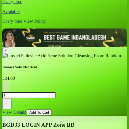
Every time
Available
Every time
View Policy
×
Innsaei Salicylic Acid...
324.00
-
+
View Details
Add To Cart
BGD33 LOGIN APP Zone BD