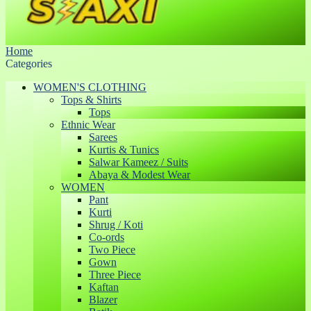
Home
Categories
WOMEN'S CLOTHING
Tops & Shirts
Tops
Ethnic Wear
Sarees
Kurtis & Tunics
Salwar Kameez / Suits
Abaya & Modest Wear
WOMEN
Pant
Kurti
Shrug / Koti
Co-ords
Two Piece
Gown
Three Piece
Kaftan
Blazer