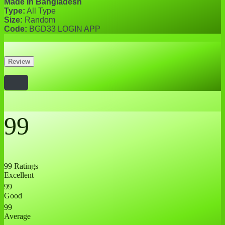
Made In Bangladesh
Type:
All Type
Size:
Random
Code:
BGD33 LOGIN APP
Review
99
99 Ratings
Excellent
99
Good
99
Average