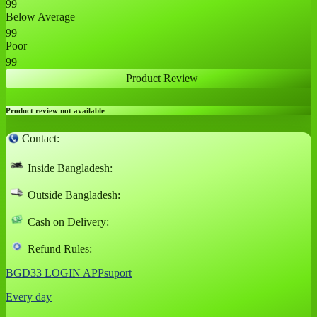
99
Below Average
99
Poor
99
Product Review
Product review not available
Contact:
Inside Bangladesh:
Outside Bangladesh:
Cash on Delivery:
Refund Rules:
BGD33 LOGIN APPsuport
Every day