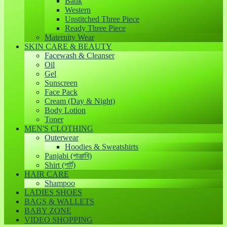
Batik
Western
Unstitched Three Piece
Ready Three Piece
Maternity Wear
SKIN CARE & BEAUTY
Facewash & Cleanser
Oil
Gel
Sunscreen
Face Pack
Cream (Day & Night)
Body Lotion
Toner
MEN'S CLOTHING
Outerwear
Hoodies & Sweatshirts
Panjabi (পাঞ্জাবি)
Shirt (শার্ট)
HAIR CARE
Shampoo
LADIES SHOES
BAGS & WALLETS
BABY ZONE
VIDEO SHOPPING