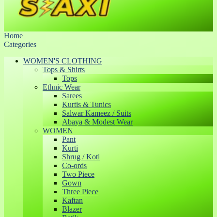
Home
Categories
WOMEN'S CLOTHING
Tops & Shirts
Tops
Ethnic Wear
Sarees
Kurtis & Tunics
Salwar Kameez / Suits
Abaya & Modest Wear
WOMEN
Pant
Kurti
Shrug / Koti
Co-ords
Two Piece
Gown
Three Piece
Kaftan
Blazer