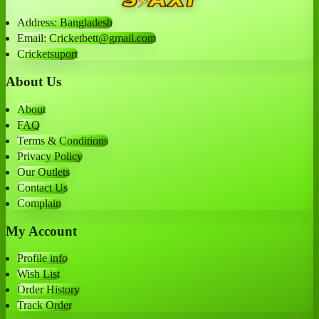
Address: Bangladesh
Email: Cricketbett@gmail.com
Cricketsuport
About Us
About
FAQ
Terms & Conditions
Privacy Policy
Our Outlets
Contact Us
Complain
My Account
Profile info
Wish List
Order History
Track Order