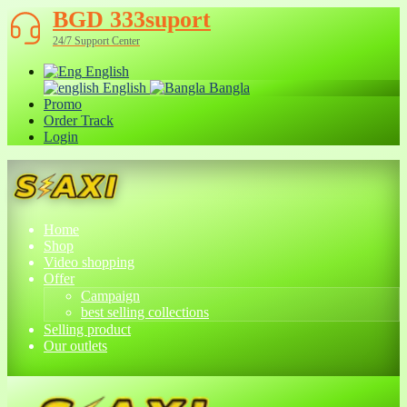
BGD 333suport
24/7 Support Center
English
English
Bangla
Promo
Order Track
Login
Home
Shop
Video shopping
Offer
Campaign
best selling collections
Selling product
Our outlets