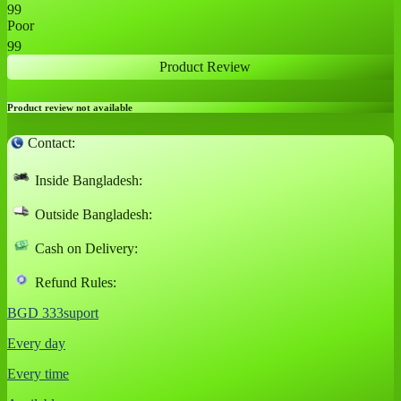
99
Poor
99
Product Review
Product review not available
Contact:
Inside Bangladesh:
Outside Bangladesh:
Cash on Delivery:
Refund Rules:
BGD 333suport
Every day
Every time