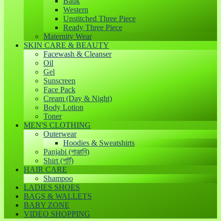
Batik
Western
Unstitched Three Piece
Ready Three Piece
Maternity Wear
SKIN CARE & BEAUTY
Facewash & Cleanser
Oil
Gel
Sunscreen
Face Pack
Cream (Day & Night)
Body Lotion
Toner
MEN'S CLOTHING
Outerwear
Hoodies & Sweatshirts
Panjabi (পাঞ্জাবি)
Shirt (শার্ট)
HAIR CARE
Shampoo
LADIES SHOES
BAGS & WALLETS
BABY ZONE
VIDEO SHOPPING