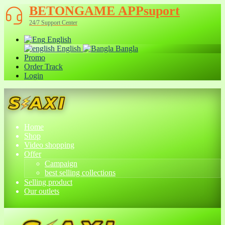
BETONGAME APPsuport
24/7 Support Center
English
English
Bangla
Promo
Order Track
Login
Home
Shop
Video shopping
Offer
Campaign
best selling collections
Selling product
Our outlets