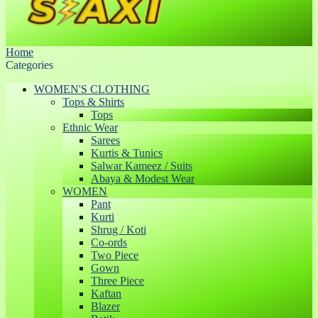
Home
Categories
WOMEN'S CLOTHING
Tops & Shirts
Tops
Ethnic Wear
Sarees
Kurtis & Tunics
Salwar Kameez / Suits
Abaya & Modest Wear
WOMEN
Pant
Kurti
Shrug / Koti
Co-ords
Two Piece
Gown
Three Piece
Kaftan
Blazer