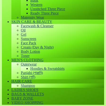
Batik
Western
Unstitched Three Piece
Ready Three Piece
Maternity Wear
SKIN CARE & BEAUTY
Facewash & Cleanser
Oil
Gel
Sunscreen
Face Pack
Cream (Day & Night)
Body Lotion
Toner
MEN'S CLOTHING
Outerwear
Hoodies & Sweatshirts
Panjabi (পাঞ্জাবি)
Shirt (শার্ট)
HAIR CARE
Shampoo
LADIES SHOES
BAGS & WALLETS
BABY ZONE
VIDEO SHOPPING