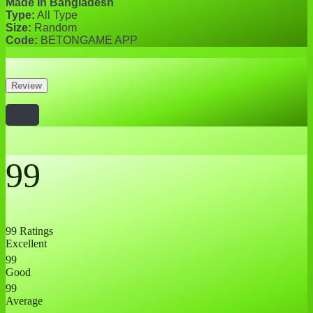
Made In Bangladesh
Type:
All Type
Size:
Random
Code:
BETONGAME APP
Review
99
99 Ratings
Excellent
99
Good
99
Average