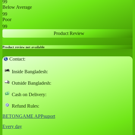
99
Below Average
99
Poor
99
Product Review
Product review not available
Contact:
Inside Bangladesh:
Outside Bangladesh:
Cash on Delivery:
Refund Rules:
BETONGAME APPsuport
Every day