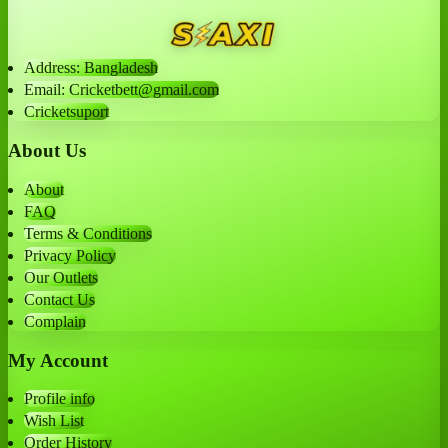
Address: Bangladesh
Email: Cricketbett@gmail.com
Cricketsuport
About Us
About
FAQ
Terms & Conditions
Privacy Policy
Our Outlets
Contact Us
Complain
My Account
Profile info
Wish List
Order History