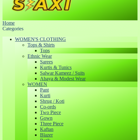
Home
Categories
WOMEN'S CLOTHING
Tops & Shirts
Tops
Ethnic Wear
Sarees
Kurtis & Tunics
Salwar Kameez / Suits
Abaya & Modest Wear
WOMEN
Pant
Kurti
Shrug / Koti
Co-ords
Two Piece
Gown
Three Piece
Kaftan
Blazer