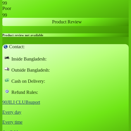
99
Poor
99
Product Review
Product review not available
Contact:
Inside Bangladesh:
Outside Bangladesh:
Cash on Delivery:
Refund Rules:
90JILI CLUBsuport
Every day
Every time