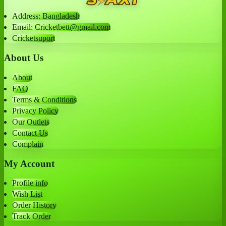
Address: Bangladesh
Email: Cricketbett@gmail.com
Cricketsuport
About Us
About
FAQ
Terms & Conditions
Privacy Policy
Our Outlets
Contact Us
Complain
My Account
Profile info
Wish List
Order History
Track Order