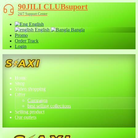
90JILI CLUBsuport
24/7 Support Center
English
English
Bangla
Promo
Order Track
Login
Home
Shop
Video shopping
Offer
Campaign
best selling collections
Selling product
Our outlets