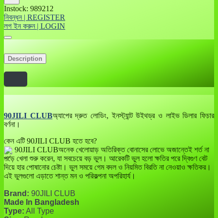
Instock: 989212
নিবন্ধন | REGISTER
লগ ইন করুন | LOGIN
Description
90JILI CLUB
অ্যাপের দ্রুত লোডিং, ইনস্ট্যান্ট উইথড্র ও লাইভ ডিলার ফিচার
বর্ণনা।
কেন এটি 90JILI CLUB হতে হবে?
90JILI CLUBঅনেক খেলোয়াড় অতিরিক্ত বোনাসের লোভে অজান্তেই শর্ত না
পড়ে খেলা শুরু করেন, যা সবচেয়ে বড় ভুল। আরেকটি ভুল হলো ক্ষতির পরে দ্বিগুণ বেট
দিয়ে হার পোষানোর চেষ্টা। ভুল সময়ে গেম বদল ও নিয়মিত বিরতি না নেওয়াও ক্ষতিকর।
এই ভুলগুলো এড়াতে শান্ত মন ও পরিকল্পনা অপরিহার্য।
Brand:
90JILI CLUB
Made In Bangladesh
Type:
All Type