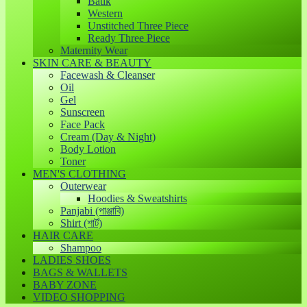
Batik
Western
Unstitched Three Piece
Ready Three Piece
Maternity Wear
SKIN CARE & BEAUTY
Facewash & Cleanser
Oil
Gel
Sunscreen
Face Pack
Cream (Day & Night)
Body Lotion
Toner
MEN'S CLOTHING
Outerwear
Hoodies & Sweatshirts
Panjabi (পাঞ্জাবি)
Shirt (শার্ট)
HAIR CARE
Shampoo
LADIES SHOES
BAGS & WALLETS
BABY ZONE
VIDEO SHOPPING