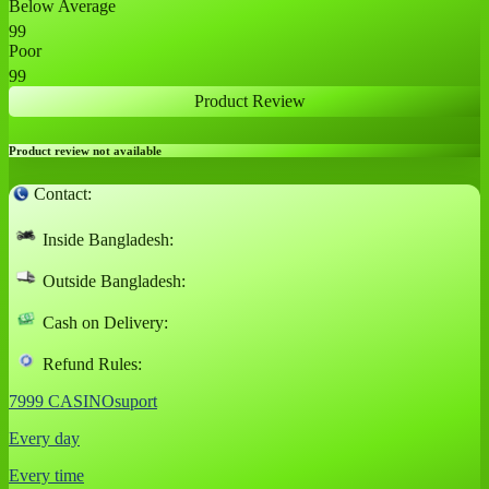
Below Average
99
Poor
99
Product Review
Product review not available
Contact:
Inside Bangladesh:
Outside Bangladesh:
Cash on Delivery:
Refund Rules:
7999 CASINOsuport
Every day
Every time