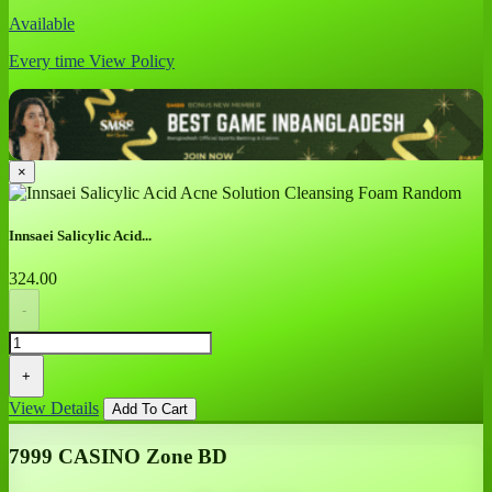
Available
Every time
View Policy
×
Innsaei Salicylic Acid...
324.00
-
+
View Details
Add To Cart
7999 CASINO Zone BD