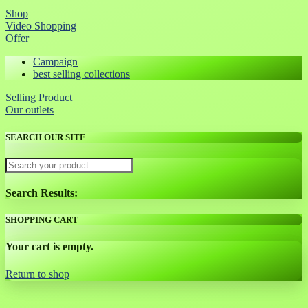
Shop
Video Shopping
Offer
Campaign
best selling collections
Selling Product
Our outlets
SEARCH OUR SITE
Search Results:
SHOPPING CART
Your cart is empty.
Return to shop