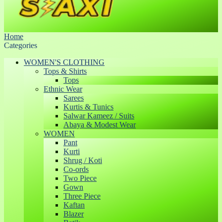
Home
Categories
WOMEN'S CLOTHING
Tops & Shirts
Tops
Ethnic Wear
Sarees
Kurtis & Tunics
Salwar Kameez / Suits
Abaya & Modest Wear
WOMEN
Pant
Kurti
Shrug / Koti
Co-ords
Two Piece
Gown
Three Piece
Kaftan
Blazer