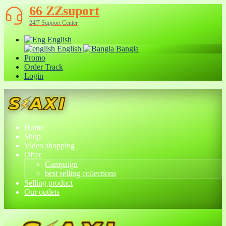
66 ZZsuport
24/7 Support Center
English
English
Bangla
Promo
Order Track
Login
Home
Shop
Video shopping
Offer
Campaign
best selling collections
Selling product
Our outlets