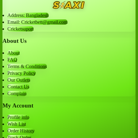
Address: Bangladesh
Email: Cricketbett@gmail.com
Cricketsuport
About Us
About
FAQ
Terms & Conditions
Privacy Policy
Our Outlets
Contact Us
Complain
My Account
Profile info
Wish List
Order History
Track Order