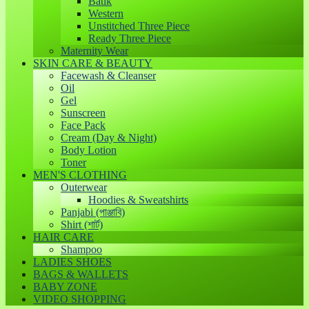
Batik
Western
Unstitched Three Piece
Ready Three Piece
Maternity Wear
SKIN CARE & BEAUTY
Facewash & Cleanser
Oil
Gel
Sunscreen
Face Pack
Cream (Day & Night)
Body Lotion
Toner
MEN'S CLOTHING
Outerwear
Hoodies & Sweatshirts
Panjabi (পাঞ্জাবি)
Shirt (শার্ট)
HAIR CARE
Shampoo
LADIES SHOES
BAGS & WALLETS
BABY ZONE
VIDEO SHOPPING