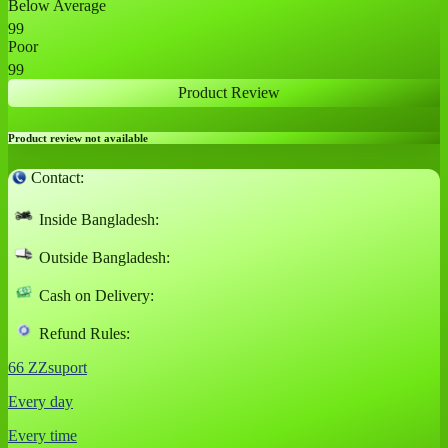
Below Average
99
Poor
99
Product Review
Product review not available
Contact:
Inside Bangladesh:
Outside Bangladesh:
Cash on Delivery:
Refund Rules:
66 ZZsuport
Every day
Every time