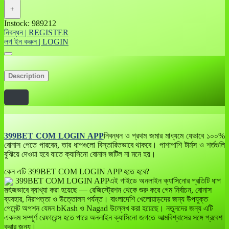
+
Instock: 989212
নিবন্ধন | REGISTER
লগ ইন করুন | LOGIN
Description
399BET COM LOGIN APP
নিবন্ধন ও প্রথম জমার মাধ্যমে যেভাবে ১০০%
বোনাস পেতে পারবেন, তার ধাপগুলো বিস্তারিতভাবে থাকবে। পাশাপাশি টার্মস ও শর্তগুলি
বুঝিয়ে দেওয়া হবে যাতে ক্যাসিনো বোনাস জটিল না মনে হয়।
কেন এটি 399BET COM LOGIN APP হতে হবে?
399BET COM LOGIN APPএই গাইডে অনলাইন ক্যাসিনোর প্রতিটি ধাপ
সহজভাবে ব্যাখ্যা করা হয়েছে — রেজিস্ট্রেশন থেকে শুরু করে গেম নির্বাচন, বোনাস
ব্যবহার, নিরাপত্তা ও উত্তোলন পর্যন্ত। বাংলাদেশি খেলোয়াড়দের জন্য উপযুক্ত
পেমেন্ট অপশন যেমন bKash ও Nagad উল্লেখ করা হয়েছে। নতুনদের জন্য এটি
একদম সম্পূর্ণ রেফারেন্স হতে পারে অনলাইন ক্যাসিনো জগতে আত্মবিশ্বাসের সঙ্গে প্রবেশ
করার জন্য।