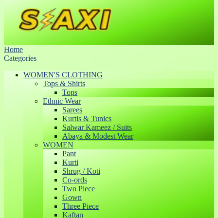
Home
Categories
WOMEN'S CLOTHING
Tops & Shirts
Tops
Ethnic Wear
Sarees
Kurtis & Tunics
Salwar Kameez / Suits
Abaya & Modest Wear
WOMEN
Pant
Kurti
Shrug / Koti
Co-ords
Two Piece
Gown
Three Piece
Kaftan