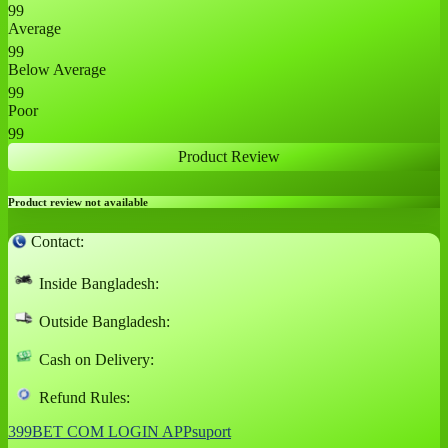
99
Average
99
Below Average
99
Poor
99
Product Review
Product review not available
Contact:
Inside Bangladesh:
Outside Bangladesh:
Cash on Delivery:
Refund Rules:
399BET COM LOGIN APPsuport