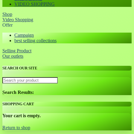
VIDEO SHOPPING
Shop
Video Shopping
Offer
Campaign
best selling collections
Selling Product
Our outlets
SEARCH OUR SITE
Search Results:
SHOPPING CART
Your cart is empty.
Return to shop