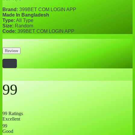
Brand:
399BET COM LOGIN APP
Made In Bangladesh
Type:
All Type
Size:
Random
Code:
399BET COM LOGIN APP
Review
99
99 Ratings
Excellent
99
Good